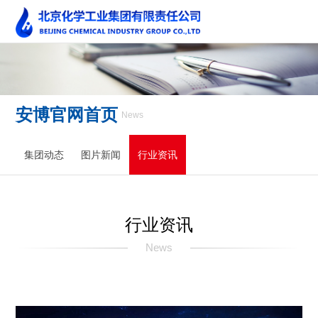
安博官网首页
News
集团动态
图片新闻
行业资讯
行业资讯
News