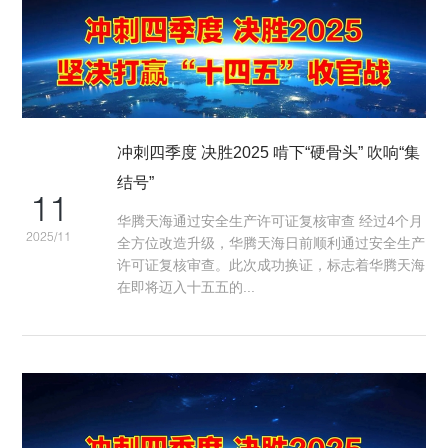
冲刺四季度 决胜2025 啃下“硬骨头” 吹响“集
结号”
11
华腾天海通过安全生产许可证复核审查 经过4个月
2025/11
全方位改造升级，华腾天海日前顺利通过安全生产
许可证复核审查。此次成功换证，标志着华腾天海
在即将迈入十五五的...