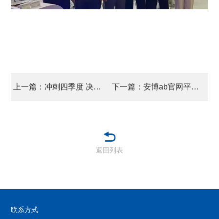
上一篇：冲刺四季度 决胜2025 巩固基本盘 托起发展盘 开辟新空间
下一篇：安博ab官网平台 文物修复决赛“直播秀” 登陆区级职技大会
返回列表
联系方式