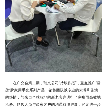
在广交会第二期，瑞京公司“持续作战”，重点推广“雪
莲”牌家用手套系列产品。销售团队以专业的素养和饱满
的热情，与来自全球各地的新老客户进行了密集而高效地
洽谈。销售人员与多家客户的沟通取得进展，约定进一步