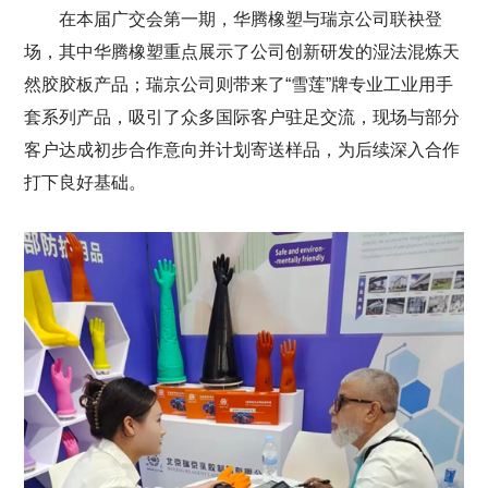
在本届广交会第一期，华腾橡塑与瑞京公司联袂登
场，其中华腾橡塑重点展示了公司创新研发的湿法混炼天
然胶胶板产品；瑞京公司则带来了“雪莲”牌专业工业用手
套系列产品，吸引了众多国际客户驻足交流，现场与部分
客户达成初步合作意向并计划寄送样品，为后续深入合作
打下良好基础。