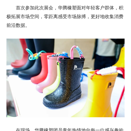
首次参加此次展会，华腾橡塑面对年轻客户群体，积
极拓展市场空间，零距离感受市场脉搏，更好地收集消费
前沿数据。
在现场，华腾橡塑团员青年热情地向每一位感兴趣的