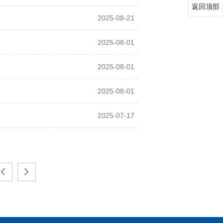
返回顶部
2025-08-21
2025-08-01
2025-08-01
2025-08-01
2025-07-17