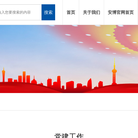
搜索
首页
关于我们
安博官网首页
党建工作