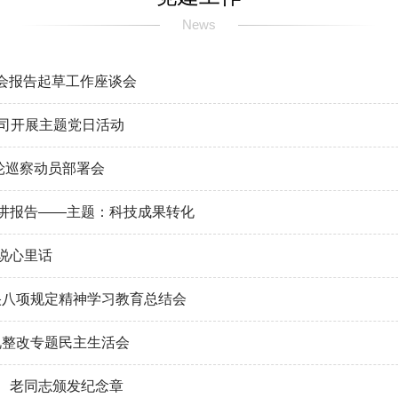
News
代会报告起草工作座谈会
司开展主题党日活动
二轮巡察动员部署会
宣讲报告——主题：科技成果转化
说说心里话
央八项规定精神学习教育总结会
视整改专题民主生活会
士、老同志颁发纪念章