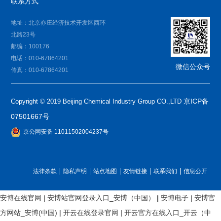
联系方式
地址：北京亦庄经济技术开发区西环
北路23号
邮编：100176
电话：010-67864201
微信公众号
传真：010-67864201
京ICP备
Copyright © 2019 Beijing Chemical Industry Group CO.,LTD
07501667号
京公网安备 11011502004237号
法律条款
隐私声明
站点地图
友情链接
联系我们
信息公开
安博在线官网
|
安博站官网登录入口_安博（中国）
|
安博电子
|
安博官
方网站_安博(中国)
|
开云在线登录官网
|
开云官方在线入口_开云（中