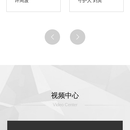
许周波
守护人 刘宾
视频中心
Video Center