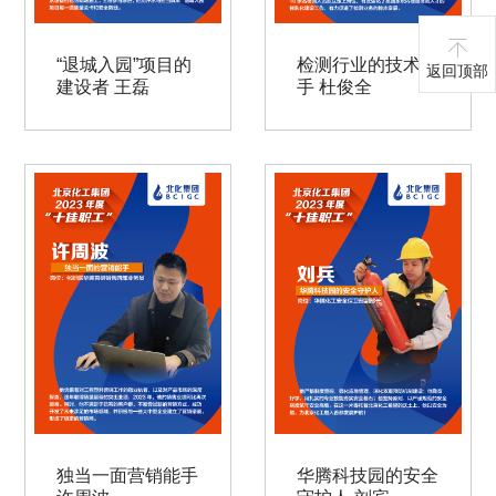
“退城入园”项目的
检测行业的技术能
返回顶部
建设者 王磊
手 杜俊全
独当一面营销能手
华腾科技园的安全