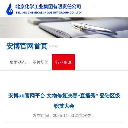
安博官网首页
News
集团动态
图片新闻
行业资讯
安博ab官网平台 文物修复决赛“直播秀” 登陆区级
职技大会
发布时间：2025-11-03 浏览次数：