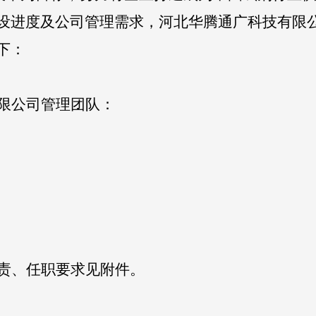
设进度及公司管理需求，河北华腾通广科技有限
下：
限公司管理团队：
责、任职要求见附件。