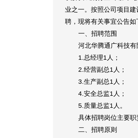
业之一。按照公司项目建
聘，现将有关事宜公告如
一、招聘范围
河北华腾通广科技有
1.
总经理
1
人；
2.
经营副总
1
人；
3.
生产副总
1
人；
4.
安全总监
1
人；
5.
质量总监
1
人。
具体招聘岗位主要职
二、招聘原则