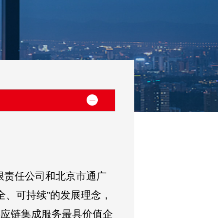
限责任公司和北京市通广
全、可持续”的发展理念，
供应链集成服务最具价值企