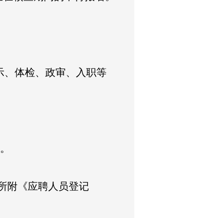
示、
体检、政审、入职等
。
所附《应聘人员登记