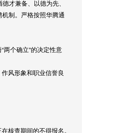
循德才兼备、以德为先、
聘机制。严格按照华腾通
“两个确立”的决定性意
，作风形象和职业信誉良
正在核查期间的不得报名。