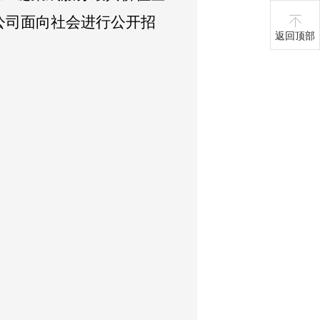
公司面向社会进行公开招
返回顶部