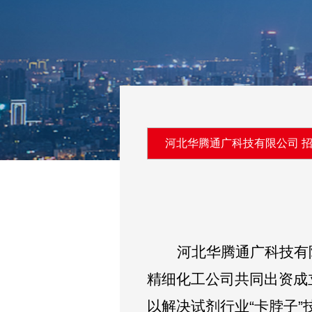
河北华腾通广科技有限公司 
河北华腾通广科技有
精细化工公司共同出资成
以解决试剂行业“卡脖子