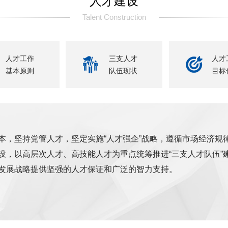
人才建设
Talent Construction
人才工作
三支人才
人才
基本原则
队伍现状
目标
本，坚持党管人才，坚定实施“人才强企”战略，遵循市场经济规
设，以高层次人才、高技能人才为重点统筹推进“三支人才队伍”
发展战略提供坚强的人才保证和广泛的智力支持。