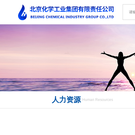
人力资源
Human Resources