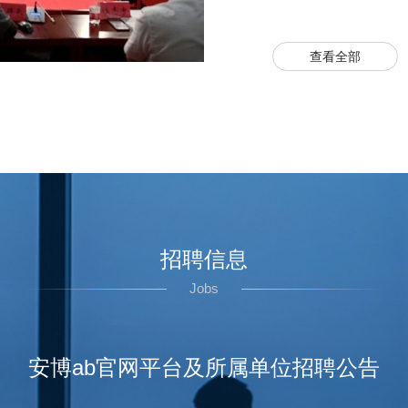
查看全部
招聘信息
Jobs
安博ab官网平台及所属单位招聘公告