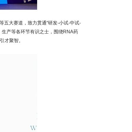
五大赛道，致力贯通“研发-小试-中试-
、生产等各环节有识之士，围绕RNA药
展引才聚智。