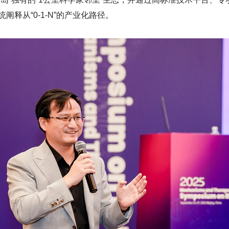
释从“0-1-N”的产业化路径。