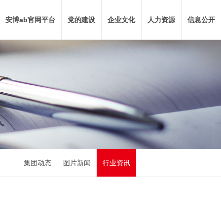
安博ab官网平台
党的建设
企业文化
人力资源
信息公开
集团动态
图片新闻
行业资讯