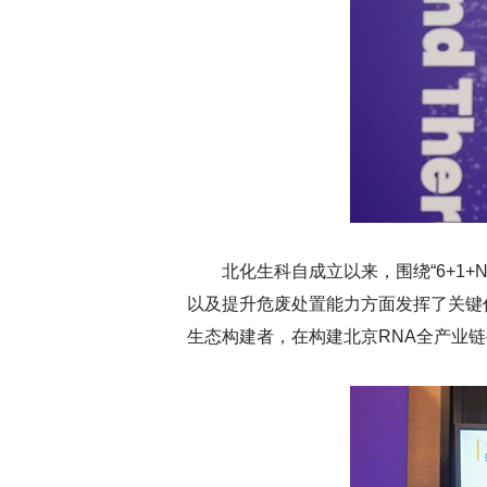
北化生科自成立以来，围绕“6+1
以及提升危废处置能力方面发挥了关键
生态构建者，在构建北京RNA全产业