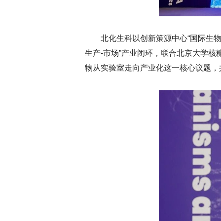
北化生科以创新策源中心“国际生物
生产-市场”产业闭环，联合北京大学
物从实验室走向产业化这一核心议题，