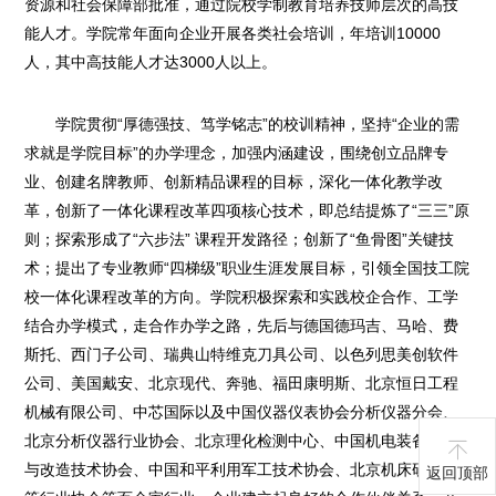
资源和社会保障部批准，通过院校学制教育培养技师层次的高技
能人才。学院常年面向企业开展各类社会培训，年培训10000
人，其中高技能人才达3000人以上。
学院贯彻“厚德强技、笃学铭志”的校训精神，坚持“企业的需
求就是学院目标”的办学理念，加强内涵建设，围绕创立品牌专
业、创建名牌教师、创新精品课程的目标，深化一体化教学改
革，创新了一体化课程改革四项核心技术，即总结提炼了“三三”原
则；探索形成了“六步法” 课程开发路径；创新了“鱼骨图”关键技
术；提出了专业教师“四梯级”职业生涯发展目标，引领全国技工院
校一体化课程改革的方向。学院积极探索和实践校企合作、工学
结合办学模式，走合作办学之路，先后与德国德玛吉、马哈、费
斯托、西门子公司、瑞典山特维克刀具公司、以色列思美创软件
公司、美国戴安、北京现代、奔驰、福田康明斯、北京恒日工程
机械有限公司、中芯国际以及中国仪器仪表协会分析仪器分会、
北京分析仪器行业协会、北京理化检测中心、中国机电装备维修
与改造技术协会、中国和平利用军工技术协会、北京机床研究所
返回顶部