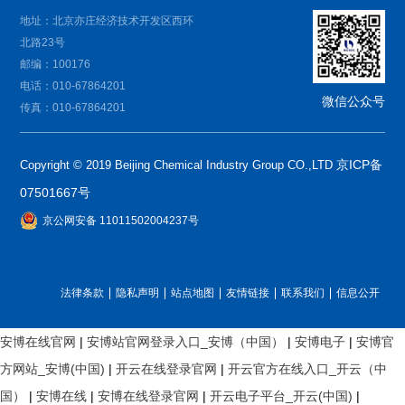
地址：北京亦庄经济技术开发区西环
北路23号
邮编：100176
电话：010-67864201
微信公众号
传真：010-67864201
京ICP备
Copyright © 2019 Beijing Chemical Industry Group CO.,LTD
07501667号
京公网安备 11011502004237号
法律条款
隐私声明
站点地图
友情链接
联系我们
信息公开
安博在线官网
|
安博站官网登录入口_安博（中国）
|
安博电子
|
安博官
方网站_安博(中国)
|
开云在线登录官网
|
开云官方在线入口_开云（中
国）
|
安博在线
|
安博在线登录官网
|
开云电子平台_开云(中国)
|