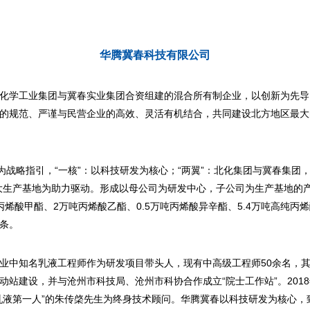
华腾冀春科技有限公司
化学工业集团与冀春实业集团合资组建的混合所有制企业，以创新为先导
的规范、严谨与民营企业的高效、灵活有机结合，共同建设北方地区最大
为战略指引，“一核”：以科技研发为核心；“两翼”：北化集团与冀春集团
大生产基地为助力驱动。形成以母公司为研发中心，子公司为生产基地的产
吨丙烯酸甲酯、2万吨丙烯酸乙酯、0.5万吨丙烯酸异辛酯、5.4万吨高纯丙
条。
业中知名乳液工程师作为研发项目带头人，现有中高级工程师50余名，其
动站建设，并与沧州市科技局、沧州市科协合作成立“院士工作站”。201
乳液第一人”的朱传棨先生为终身技术顾问。华腾冀春以科技研发为核心，