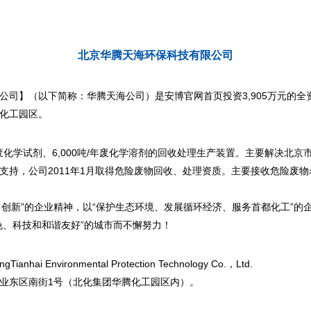
北京华腾天海环保科技有限公司
司】（以下简称：华腾天海公司）是安博官网首页投资3,905万元的全资
化工园区。
废化学试剂、6,000吨/年废化学溶剂的回收处理生产装置。主要解决北
持，公司2011年1月取得危险废物回收、处理资质。主要接收危险废物名录
实 创新”的企业精神，以“保护生态环境、发展循环经济、服务首都化工”
色、科技和和谐友好”的城市而不懈努力！
anhai Environmental Protection Technology Co.，Ltd.
业东区南街1号（北化集团华腾化工园区内）。