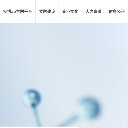
安博ab官网平台
党的建设
企业文化
人力资源
信息公开