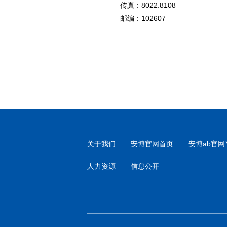
传真：8022.8108
邮编：102607
关于我们
安博官网首页
安博ab官网
人力资源
信息公开