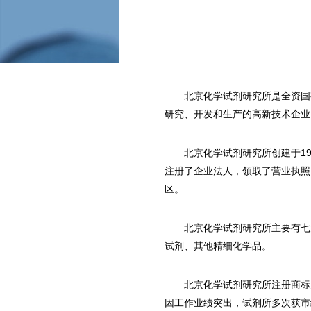
北京化学试剂研究所是全资国
研究、开发和生产的高新技术企业
北京化学试剂研究所创建于19
注册了企业法人，领取了营业执照。
区。
北京化学试剂研究所主要有七
试剂、其他精细化学品。
北京化学试剂研究所注册商标为
因工作业绩突出，试剂所多次获市