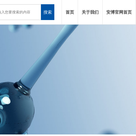
搜索
首页
关于我们
安博官网首页